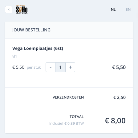
<
NL
EN
JOUW BESTELLING
Vega Loempiaatjes (6st)
vl1
-
+
€ 5,50
€ 5,50
1
per stuk
€ 2,50
VERZENDKOSTEN
TOTAAL
€ 8,00
Inclusief
€ 0,89
BTW